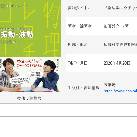
書籍タイトル
『物理学レクチャ
著者・編著者
加藤雄介 （著）
所属・職名
広域科学専攻相関
刊行年月日
2026年4月20日
裳華房
出版社・書籍情報
https://www.shoka
提供：裳華房