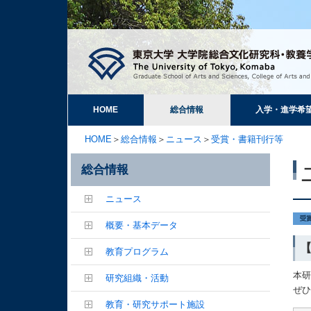
HOME
総合情報
入学・進学希
HOME
＞
総合情報
＞
ニュース
＞
受賞・書籍刊行等
総合情報
ニュース
概要・基本データ
教育プログラム
本
研究組織・活動
ぜ
教育・研究サポート施設