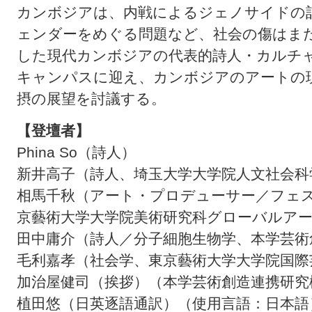
カンボジアは、内戦によるジェノサイドの
ェンダーをめぐる問題など、社会の傷はま
した現代カンボジアの代表的詩人・カルチャーリ
キャンパスに迎え、カンボジアのアートの
摂の展望を討議する。
【登壇者】
Phina So（詩人）
新井高子（詩人、埼玉大学大学院人文社会科
相馬千秋（アート・プロデューサー／フェ
京藝術大学大学院美術研究科グローバルア
田中庸介（詩人／分子細胞生物学、本学芸術
毛利嘉孝（社会学、東京藝術大学大学院国際
加治屋健司（挨拶）（本学芸術創造連携研究
植田悠（日英逐語通訳）（使用言語：日本語