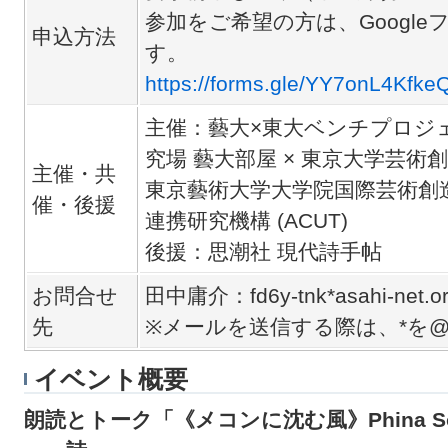
参加をご希望の方は、Googl
申込方法
す。
https://forms.gle/YY7onL4Kfk
主催：藝大×東大ベンチプロジ
究場 藝大部屋 × 東京大学芸術
主催・共
東京藝術大学大学院国際芸術創造
催・後援
連携研究機構 (ACUT)
後援：思潮社 現代詩手帖
お問合せ
田中庸介：fd6y-tnk*asahi-net.or
先
※メールを送信する際は、*を
イベント概要
朗読とトーク「《メコンに沈む風》Phina