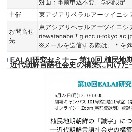
対面：事前申込不要、学内限定
主催
東アジアリベラルアーツイニシア
東アジアリベラルアーツイニシア
お問合せ
riewatanabe＊g.ecc.u-tokyo.ac.j
先
※メールを送信する際は、＊を
EALAI研究セミナー 第10回 植民
近代朝鮮言語社会史の構築に向けた