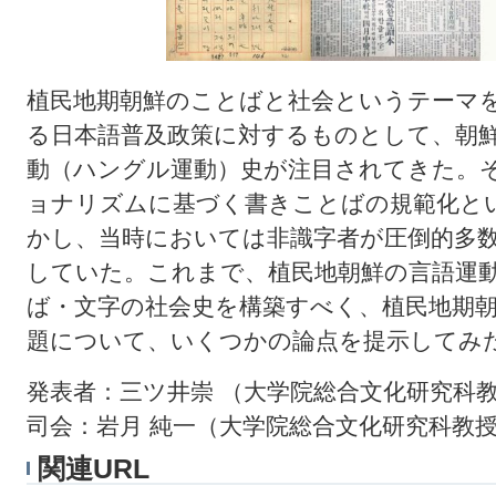
植民地期朝鮮のことばと社会というテーマ
る日本語普及政策に対するものとして、朝
動（ハングル運動）史が注目されてきた。
ョナリズムに基づく書きことばの規範化と
かし、当時においては非識字者が圧倒的多
していた。これまで、植民地朝鮮の言語運
ば・文字の社会史を構築すべく、植民地期
題について、いくつかの論点を提示してみ
発表者：三ツ井崇 （大学院総合文化研究科
司会：岩月 純一（大学院総合文化研究科教
関連URL