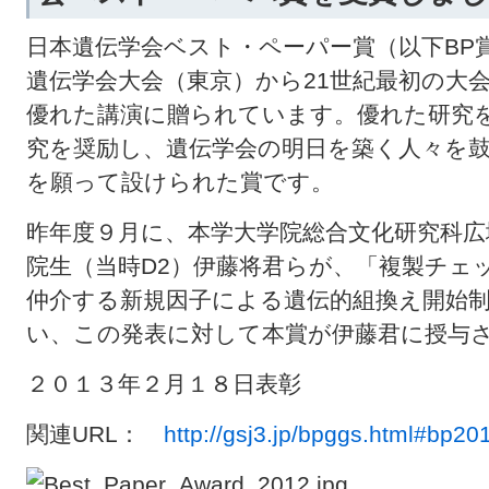
日本遺伝学会ベスト・ペーパー賞（以下BP賞
遺伝学会大会（東京）から21世紀最初の大
優れた講演に贈られています。優れた研究
究を奨励し、遺伝学会の明日を築く人々を
を願って設けられた賞です。
昨年度９月に、本学大学院総合文化研究科広
院生（当時D2）伊藤将君らが、「複製チェ
仲介する新規因子による遺伝的組換え開始
い、この発表に対して本賞が伊藤君に授与
２０１３年２月１８日表彰
関連URL：
http://gsj3.jp/bpggs.html#bp20