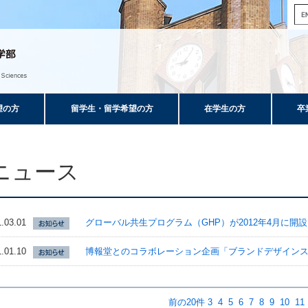
望の方
留学生・留学希望の方
在学生の方
卒
ニュース
.03.01
グローバル共生プログラム（GHP）が2012年4月に開
.01.10
博報堂とのコラボレーション企画「ブランドデザイン
前の20件
3
4
5
6
7
8
9
10
11