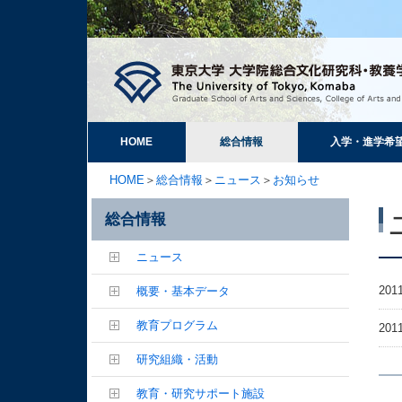
HOME
総合情報
入学・進学希
HOME
＞
総合情報
＞
ニュース
＞
お知らせ
総合情報
ニュース
2011
概要・基本データ
教育プログラム
2011
研究組織・活動
教育・研究サポート施設