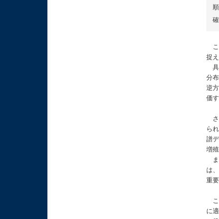
順
確
こ
捉
具
分布
逆方
価す
さ
ら
譜デ
増殖
また
は、
重
こ
に