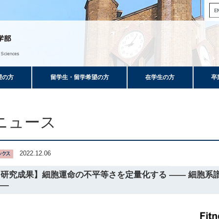
望の方
留学生・留学希望の方
在学生の方
卒
ニュース
2022.12.06
【研究成果】細胞運命の不平等さを定量化する ―― 細胞系
――