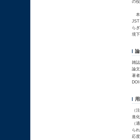
の
本研
JS
らぎ
境下
論
雑誌
論文タイ
著者：
DO
用
（注
進
（
ら
応