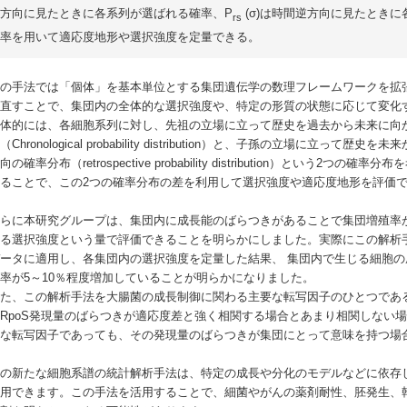
方向に見たときに各系列が選ばれる確率、P
(σ)は時間逆方向に見たとき
rs
率を用いて適応度地形や選択強度を定量できる。
の手法では「個体」を基本単位とする集団遺伝学の数理フレームワークを拡
え直すことで、集団内の全体的な選択強度や、特定の形質の状態に応じて変化
体的には、各細胞系列に対し、先祖の立場に立って歴史を過去から未来に向
（Chronological probability distribution）と、子孫の立場
向の確率分布（retrospective probability distribution）とい
ることで、この2つの確率分布の差を利用して選択強度や適応度地形を評価
らに本研究グループは、集団内に成長能のばらつきがあることで集団増殖率
れる選択強度という量で評価できることを明らかにしました。実際にこの解析
ータに適用し、各集団内の選択強度を定量した結果、 集団内で生じる細胞
率が5～10％程度増加していることが明らかになりました。
、この解析手法を大腸菌の成長制御に関わる主要な転写因子のひとつである
RpoS発現量のばらつきが適応度差と強く相関する場合とあまり相関しない
要な転写因子であっても、その発現量のばらつきが集団にとって意味を持つ場
の新たな細胞系譜の統計解析手法は、特定の成長や分化のモデルなどに依存
適用できます。この手法を活用することで、細菌やがんの薬剤耐性、胚発生、