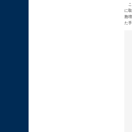
この
に取
胞
た手