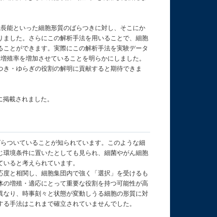
長能といった細胞形質のばらつきに対し、そこにか
りました。さらにこの解析手法を用いることで、細胞
ることができます。実際にこの解析手法を実験データ
団増殖率を増加させていることを明らかにしました。
つき・ゆらぎの役割の解明に貢献すると期待できま
版に掲載されました。
らついていることが知られています。このような細
じ環境条件に置いたとしても見られ、細菌やがん細胞
ていると考えられています。
応度と相関し、細胞集団内で強く「選択」を受けるも
体の増殖・適応にとって重要な役割を持つ可能性が高
異なり、時事刻々と状態が変動しうる細胞の形質に対
する手法はこれまで確立されていませんでした。