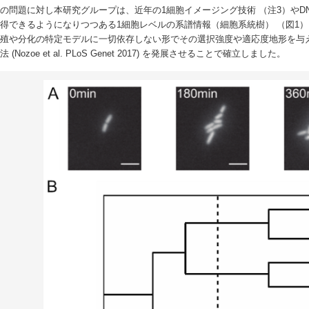
問題に対し本研究グループは、近年の1細胞イメージング技術 （注3）やDN
得できるようになりつつある1細胞レベルの系譜情報（細胞系統樹） （図1
増殖や分化の特定モデルに一切依存しない形でその選択強度や適応度地形を与
法 (Nozoe et al. PLoS Genet 2017) を発展させることで確立しました。