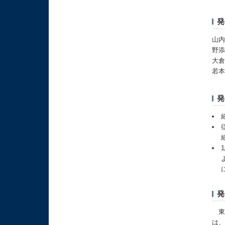
発
山内
野添
大倉
若本
発
発
東
は、