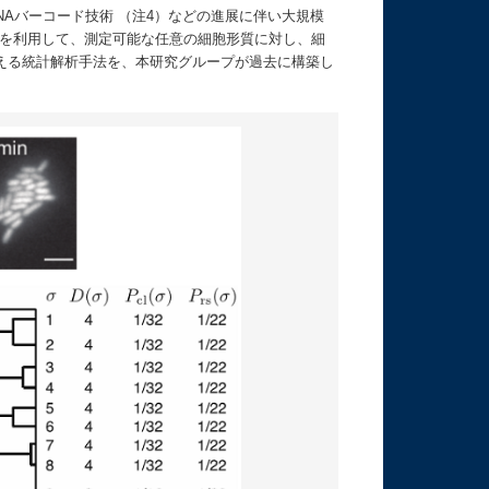
Aバーコード技術 （注4）などの進展に伴い大規模
）を利用して、測定可能な任意の細胞形質に対し、細
える統計解析手法を、本研究グループが過去に構築し