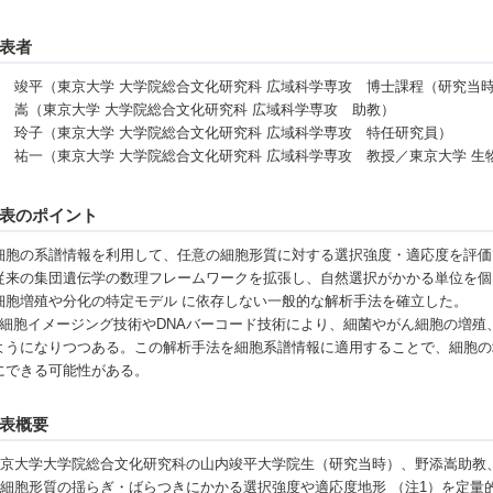
表者
 竣平（東京大学 大学院総合文化研究科 広域科学専攻 博士課程（研究当
 嵩（東京大学 大学院総合文化研究科 広域科学専攻 助教）
 玲子（東京大学 大学院総合文化研究科 広域科学専攻 特任研究員）
 祐一（東京大学 大学院総合文化研究科 広域科学専攻 教授／東京大学 
表のポイント
細胞の系譜情報を利用して、任意の細胞形質に対する選択強度・適応度を評価
従来の集団遺伝学の数理フレームワークを拡張し、自然選択がかかる単位を個
細胞増殖や分化の特定モデル に依存しない一般的な解析手法を確立した。
1細胞イメージング技術やDNAバーコード技術により、細菌やがん細胞の増
ようになりつつある。この解析手法を細胞系譜情報に適用することで、細胞の
にできる可能性がある。
表概要
京大学大学院総合文化研究科の山内竣平大学院生（研究当時）、野添嵩助教
細胞形質の揺らぎ・ばらつきにかかる選択強度や適応度地形 （注1）を定量