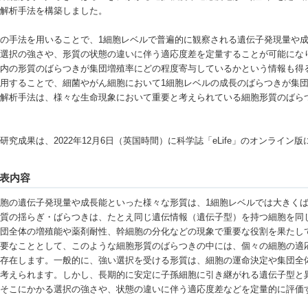
計解析手法を構築しました。
の手法を用いることで、1細胞レベルで普遍的に観察される遺伝子発現量や成
る選択の強さや、形質の状態の違いに伴う適応度差を定量することが可能にな
団内の形質のばらつきが集団増殖率にどの程度寄与しているかという情報も得
用することで、細菌やがん細胞において1細胞レベルの成長のばらつきが集
の解析手法は、様々な生命現象において重要と考えられている細胞形質のばら
。
究成果は、2022年12月6日（英国時間）に科学誌「eLife」のオンライン
表内容
胞の遺伝子発現量や成長能といった様々な形質は、1細胞レベルでは大きくば
形質の揺らぎ・ばらつきは、たとえ同じ遺伝情報（遺伝子型）を持つ細胞を同
集団全体の増殖能や薬剤耐性、幹細胞の分化などの現象で重要な役割を果たし
要なこととして、このような細胞形質のばらつきの中には、個々の細胞の適
が存在します。一般的に、強い選択を受ける形質は、細胞の運命決定や集団全
と考えられます。しかし、長期的に安定に子孫細胞に引き継がれる遺伝子型と
、そこにかかる選択の強さや、状態の違いに伴う適応度差などを定量的に評価