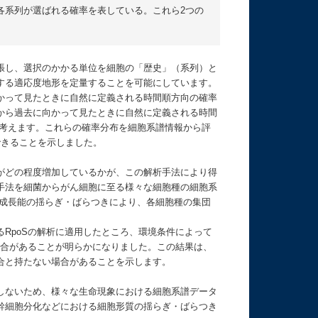
に各系列が選ばれる確率を表している。これら2つの
張し、選択のかかる単位を細胞の「歴史」（系列）と
する適応度地形を定量することを可能にしています。
かって見たときに自然に定義される時間順方向の確率
に立って歴史を未来から過去に向かって見たときに自然に定義される時間
う2つの確率分布を考えます。これらの確率分布を細胞系譜情報から評
できることを示しました。
がどの程度増加しているかが、この解析手法により得
手法を細菌からがん細胞に至る様々な細胞種の細胞系
の成長能の揺らぎ・ばらつきにより、各細胞種の集団
RpoSの解析に適用したところ、環境条件によって
場合があることが明らかになりました。この結果は、
合と持たない場合があることを示します。
しないため、様々な生命現象における細胞系譜データ
幹細胞分化などにおける細胞形質の揺らぎ・ばらつき