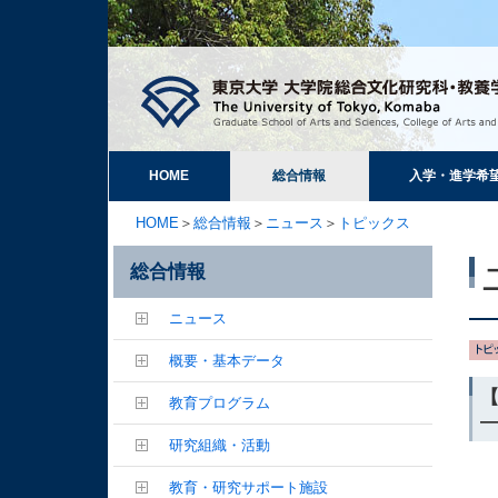
HOME
総合情報
入学・進学希
HOME
＞
総合情報
＞
ニュース
＞
トピックス
総合情報
ニュース
概要・基本データ
教育プログラム
研究組織・活動
教育・研究サポート施設