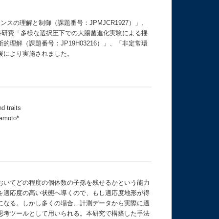
スの理解と制御（課題番号：JPMJCR1927）」、
）」、科研費「多様な選択圧下での大腸菌進化実験による揺
的理解（課題番号：JP19H03216）」、「非定常環
支援により実施されました。
 traits
amoto*
おいてどの程度の個体数の子孫を残せるかという能力
を適応度の高い状態へ導くので、もし適応度地形が得
になる。しかし多くの場合、計測データから実際に適
思考ツールとして用いられる。本研究で構築した手法