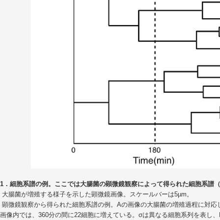
1．細胞系譜の例。ここでは大腸菌の顕微鏡観察によって得られた細胞系譜
. 大腸菌が増殖する様子を示した顕微鏡画像。スケールバーは5µm。
. 顕微鏡観察から得られた細胞系譜の例。Aの画像の大腸菌の増殖過程に対
画像内では、360分の間に22細胞に増えている。σは異なる細胞系列を表し、