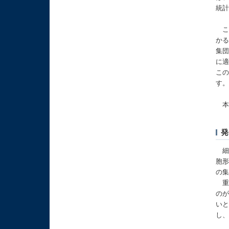
統
こ
か
集
に適
こ
す
本研
発
細
胞
の
重
の
い
し