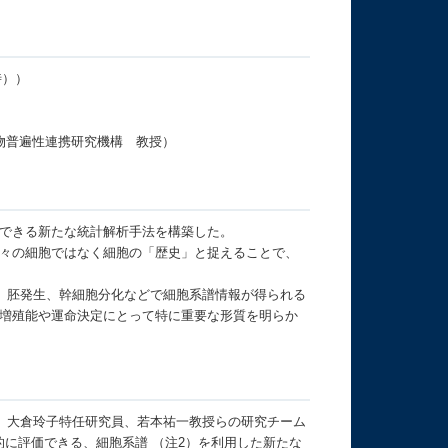
時））
生物普遍性連携研究機構 教授）
できる新たな統計解析手法を構築した。
々の細胞ではなく細胞の「歴史」と捉えることで、
殖、胚発生、幹細胞分化などで細胞系譜情報が得られる
増殖能や運命決定にとって特に重要な形質を明らか
、大倉玲子特任研究員、若本祐一教授らの研究チーム
的に評価できる、細胞系譜 （注2）を利用した新たな