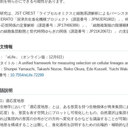
役割を明らかにできる可能性があります。
究は、JST CREST「ライブセルオミクスと細胞系譜解析によるパーシスタン
T ERATO「深津共生進化機構プロジェクト（課題番号：JPMJER1902
-応答関係の定量解析（課題番号：JP17H06389）」、「細胞複製能の階層横断
の細胞集団動態と世代時間ゆらぎの関係（課題番号：JP21K20672）」 の
文情報
：「eLife」（オンライン版：12月6日）
トル：A unified framework for measuring selection on cellular lineages and
Shunpei Yamauchi, Takashi Nozoe, Reiko Okura, Edo Kussell, Yuichi Wak
I番号：
10.7554/eLife.72299
語説明
1）適応度地形
化生物学において「適応度地形」とは、ある形質を持つ生物個体が将来集団に
適応度）を、形質を表す空間上にプロットし可視化したもの。自然選択は集団
れれば集団内の形質の分布がどの方向へ変化するかなどを議論することが可能
度地形を構成することは難しく、進化過程を説明するための比喩的・補助的な