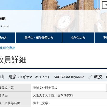
望の方
留学生・留学希望の方
在学生の方
卒
化研究専攻
教員詳細
杉山 清彦
／ 教授
（スギヤマ キヨヒコ） SUGIYAMA Kiyohiko
属専攻・系
地域文化研究専攻
終学歴
大阪大学大学院・文学研究科
位・資格等名称
博士（文学）