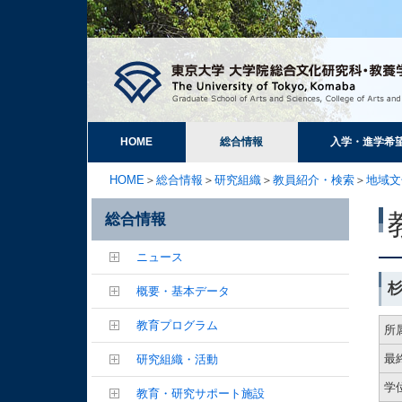
HOME
総合情報
入学・進学希
HOME
＞
総合情報
＞
研究組織
＞
教員紹介・検索
＞
地域文
総合情報
ニュース
概要・基本データ
教育プログラム
所
最
研究組織・活動
学
教育・研究サポート施設