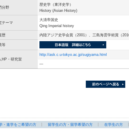
歴史学（東洋史学）
門分野
History (Asian History)
大清帝国史
究テーマ
Qing Imperial history
賞歴
内陸アジア史学会賞（2001）、三島海雲学術賞（201
績等
http://ask.c.u-tokyo.ac.jp/sugiyama.html
人HP・研究室
―
学・進学をご希望の方
留学生の方・留学希望の方
在学生の方