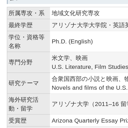
所属専攻・系
地域文化研究専攻
最終学歴
アリゾナ大学大学院・英語
学位・資格等
Ph.D. (English)
名称
米文学、映画
専門分野
U.S. Literature, Film Studie
合衆国西部の小説と映画、
研究テーマ
Novels and films of the U.S
海外研究活
アリゾナ大学（2011–16 
動・留学
受賞歴
Arizona Quarterly Essay Pri