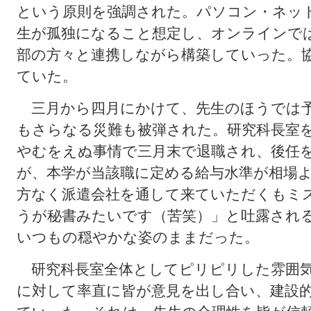
という原則を強調された。パソコン・ネッ
生が孤独になること想定し、オンラインで
部の方々と連携しながら構築していった。
ていた。
三月から四月にかけて、先生のほうでは予
もさらなる災難も被弾された。研究科長室
やむをえぬ事情で三月末で退職され、後任
が、本学が当該職に定める給与水準が相場
方なく派遣会社を通して来ていただくもミ
うが秘書みたいです（苦笑）」と吐露され
いつもの穏やかな姿のままだった。
研究科長室全体としてピリピリした雰囲気
に対して率直に皆が意見を出し合い、建設