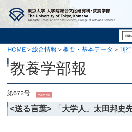
HOME
＞
総合情報
＞
概要・基本データ
＞
刊行
月 7日）
教養学部報
第672号
<送る言葉> 「大学人」太田邦史