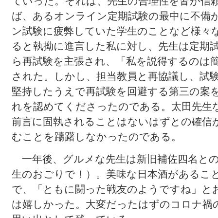
ていった。それは、先生の合理性
を皆が信
ば、あるオンライン定期試験の最中に不備
ン試験に疲弊していた学生のことなど様々
ると執拗に進言した私に対し、先生は定期
ら再試験を主張され、「私を説得するのは
された。しかし、担当教員と再協議し、試
堅持したうえで再試験を回避する第三の案
れを認めてくださったのである。太田先生
前言に固執されることはないはずとの確信
むことを躊躇しなかったのである。
一年後、グルメな先生は新旧補佐四名との
生のおごりで！）。美味な日本酒があるこ
で、「ともに闘った戦友のようですね」と
は嬉しかった。大変だったはずのコロナ禍