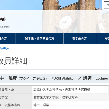
望の方
留学生・留学希望の方
在学生の方
卒
学専攻
教員詳細
福井 暁彦
／ 講師
（フクイ アキヒコ） FUKUI Akihiko
Lecturer
属専攻・系
広域システム科学系・先進科学研究機構
終学歴
名古屋大学大学院・理学研究科
位・資格等名称
博士（理学）