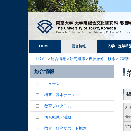
HOME
総合情報
入学・進学希
HOME
＞
総合情報
＞
研究組織
＞
教員紹介・検索
＞
広域科
総合情報
ニュース
概要・基本データ
教育プログラム
所
最
研究組織・活動
学
教育・研究サポート施設