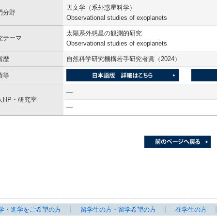
天文学（系外惑星科学）
門分野
Observational studies of exoplanets
太陽系外惑星の観測的研究
究テーマ
Observational studies of exoplanets
賞歴
自然科学研究機構若手研究者賞（2024）
績等
―
人HP・研究室
―
学・進学をご希望の方
留学生の方・留学希望の方
在学生の方