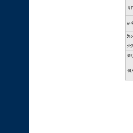
専
研
海
受
業
個