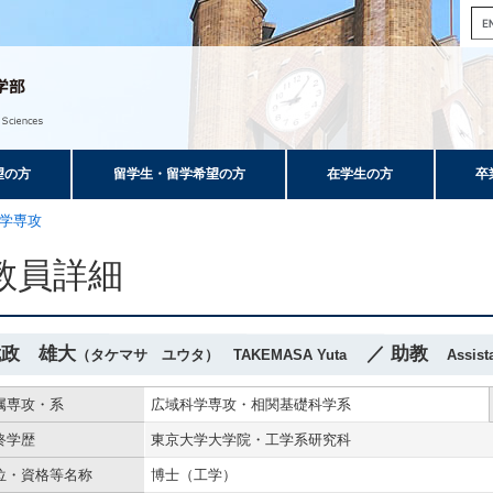
望の方
留学生・留学希望の方
在学生の方
卒
学専攻
教員詳細
武政 雄大
／ 助教
（タケマサ ユウタ） TAKEMASA Yuta
Assist
属専攻・系
広域科学専攻・相関基礎科学系
終学歴
東京大学大学院・工学系研究科
位・資格等名称
博士（工学）