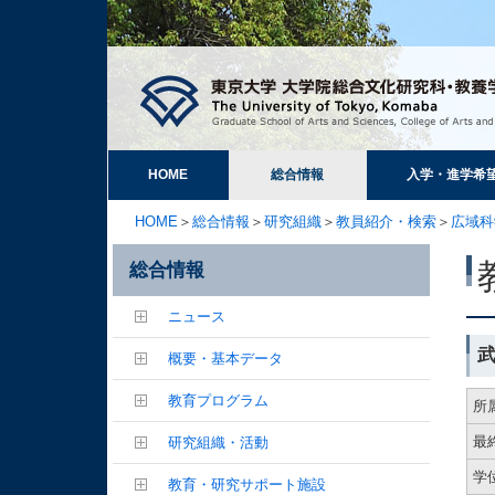
HOME
総合情報
入学・進学希
HOME
＞
総合情報
＞
研究組織
＞
教員紹介・検索
＞
広域科
総合情報
ニュース
概要・基本データ
教育プログラム
所
最
研究組織・活動
学
教育・研究サポート施設