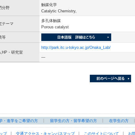
触媒化学
門分野
Catalytic Chemistry,
多孔体触媒
究テーマ
Porous catalyst
績等
http://park.itc.u-tokyo.ac.jp/Onaka_Lab/
人HP・研究室
―
学・進学をご希望の方
留学生の方・留学希望の方
在学生の方
ップ
交通アクセス・キャンパスマップ
このサイトについて
お