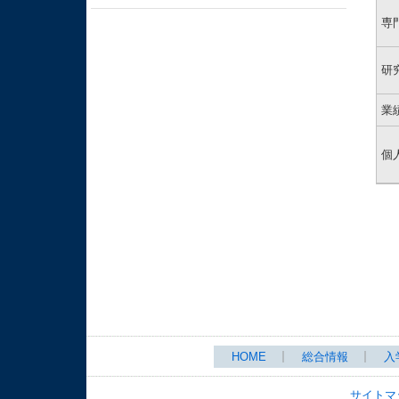
専
研
業
個
HOME
総合情報
入
サイトマ