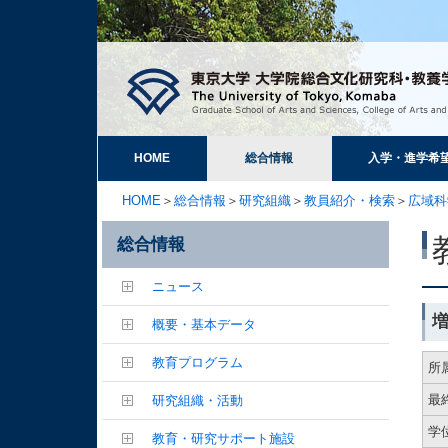
HOME
総合情報
入学・進学希
HOME
＞
総合情報
＞
研究組織
＞
教員紹介・検索
＞
広域科
総合情報
ニュース
概要・基本データ
教育プログラム
所
最
研究組織・活動
学
教育・研究サポート施設