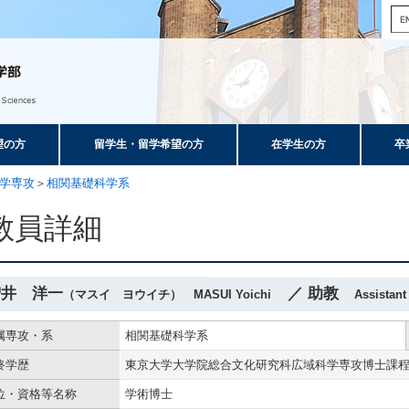
望の方
留学生・留学希望の方
在学生の方
卒
学専攻
＞
相関基礎科学系
教員詳細
増井 洋一
／ 助教
（マスイ ヨウイチ） MASUI Yoichi
Assistant
属専攻・系
相関基礎科学系
終学歴
東京大学大学院総合文化研究科広域科学専攻博士課
位・資格等名称
学術博士