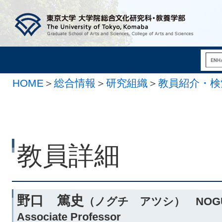
HOME
＞
総合情報
＞
研究組織
＞
教員紹介・検
系
教員詳細
野口 篤史
（ノグチ アツシ） NOGUC
Associate Professor