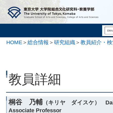
HOME
＞
総合情報
＞
研究組織
＞
教員紹介・検
系
教員詳細
桐谷 乃輔
（キリヤ ダイスケ） Daisu
Associate Professor