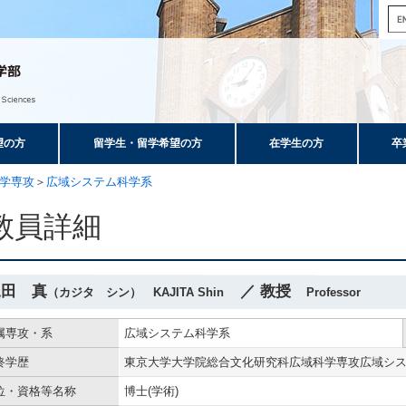
望の方
留学生・留学希望の方
在学生の方
卒
学専攻
＞
広域システム科学系
教員詳細
梶田 真
／ 教授
（カジタ シン） KAJITA Shin
Professor
属専攻・系
広域システム科学系
終学歴
東京大学大学院総合文化研究科広域科学専攻広域シ
位・資格等名称
博士(学術)