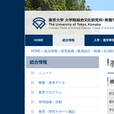
HOME
総合情報
入学・進学希
HOME
＞
総合情報
＞
研究組織
＞
教員紹介・検索
＞
広域科
総合情報
ニュース
概要・基本データ
教育プログラム
所
最
研究組織・活動
学
教育・研究サポート施設