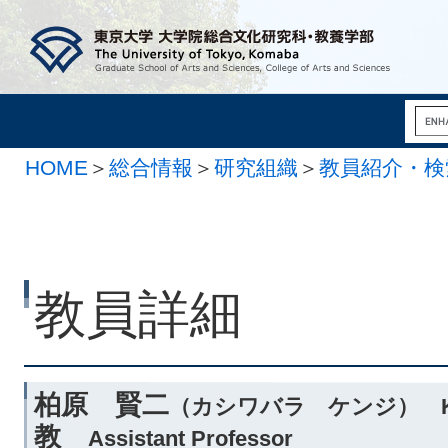
HOME
＞
総合情報
＞
研究組織
＞
教員紹介・検
科学系
教員詳細
柏原 賢二
（カシワバラ ケンジ） KAS
教
Assistant Professor