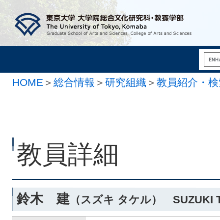
HOME
＞
総合情報
＞
研究組織
＞
教員紹介・検
科学系
教員詳細
鈴木 建
（スズキ タケル） SUZUKI T