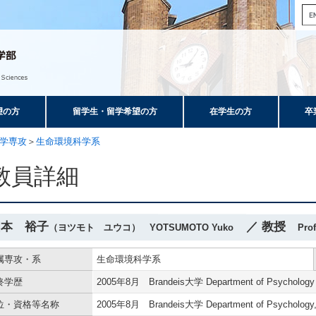
望の方
留学生・留学希望の方
在学生の方
卒
学専攻
＞
生命環境科学系
教員詳細
四本 裕子
／ 教授
（ヨツモト ユウコ） YOTSUMOTO Yuko
Pro
属専攻・系
生命環境科学系
終学歴
2005年8月 Brandeis大学 Department of Psychology
位・資格等名称
2005年8月 Brandeis大学 Department of Psychology,