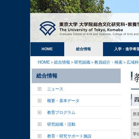
HOME
総合情報
入学・進学希
HOME
＞
総合情報
＞
研究組織
＞
教員紹介・検索
＞
広域科
総合情報
ニュース
概要・基本データ
教育プログラム
所
最
研究組織・活動
学
教育・研究サポート施設