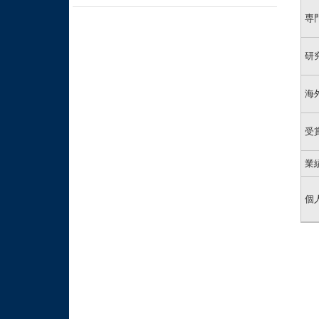
専
研
海
受
業
個