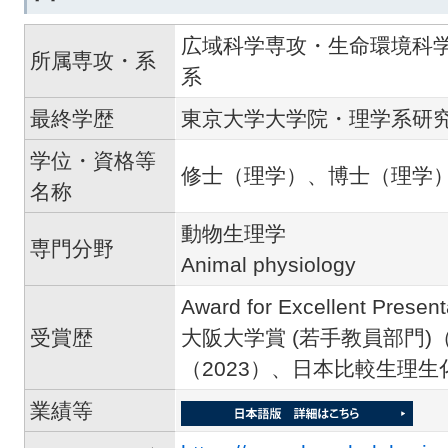
広域科学専攻・生命環境科
所属専攻・系
系
最終学歴
東京大学大学院・理学系研
学位・資格等
修士（理学）、博士（理学
名称
動物生理学
専門分野
Animal physiology
Award for Excellent Pres
受賞歴
大阪大学賞 (若手教員部門)
（2023）、日本比較生理生
業績等