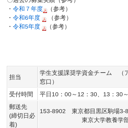
・
令和７年度
（参考）
・
令和6年度
（参考）
・
令和5年度
（参考）
学生支援課奨学資金チーム （
担当
窓口）
受付時間
平日10：00～12：30、13：30～
郵送先
153-8902 東京都目黒区駒場3-8
(締切日必
東京大学教養学部等学
着)