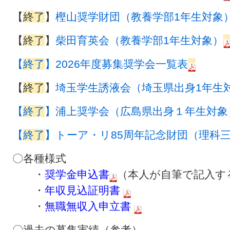
【
終了
】
樫山奨学財団（教養学部1年生対象
【
終了
】
柴田育英会（教養学部1年生対象）
【
終了
】2026年度募集奨学会一覧表
【
終了
】
埼玉学生誘液会（埼玉県出身1年生
【
終了
】浦上奨学会（広島県出身１年生対象
【
終了
】トーア・リ85周年記念財団（理科
〇各種様式
・
奨学金
申込書
（本人が自筆で記入す
・
年収見込証明書
・
無職無収入申立書
〇過去の募集実績（参考）