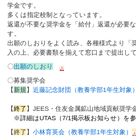
学金です。
多くは指定校制となっています。
返還が不要な奨学金を「給付」返還が必要
す。
出願のしおりをよく読み、各種様式より「
入の上、必要書類を揃えて窓口まで提出し
〇
出願のしおり
〇募集奨学会
【
新規
】
近藤記念財団（教養学部1年生対象
【
終了
】JEES・住友金属鉱山地域貢献奨学
※詳細はUTAS（7/1掲示板お知らせ）を
【
終了
】
小林育英会（教養学部1年生対象）