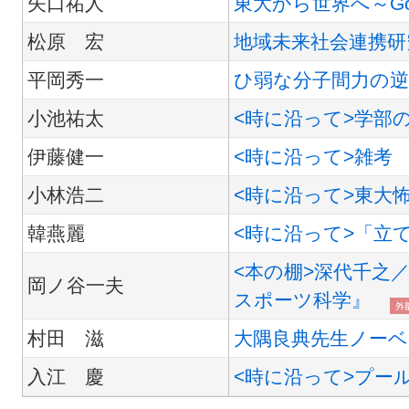
矢口祐人
東大から世界へ～Go Gl
松原 宏
地域未来社会連携研
平岡秀一
ひ弱な分子間力の逆
小池祐太
<時に沿って>学部
伊藤健一
<時に沿って>雑考
小林浩二
<時に沿って>東大
韓燕麗
<時に沿って>「立
<本の棚>深代千之
岡ノ谷一夫
スポーツ科学』
村田 滋
大隅良典先生ノーベ
入江 慶
<時に沿って>プー