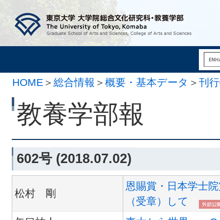
HOME
＞
総合情報
＞
概要・基本データ
＞
刊行
月 2日）
教養学部報
602号 (2018.07.02)
恩賜賞・日本学士院
松村 剛
（受章）して