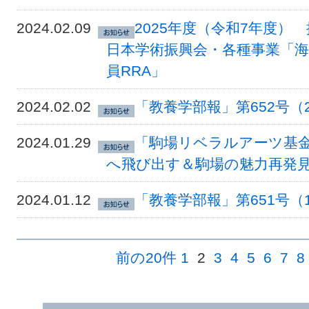
2024.02.09
2025年度（令和7年度）
日本学術振興会・各種事業「
員RRA」
2024.02.02
「教養学部報」第652号（
2024.01.29
「駒場リベラルアーツ基金
へ飛び出す＆駒場の魅力再発
2024.01.12
「教養学部報」第651号（
前の20件
1
2
3
4
5
6
7
8